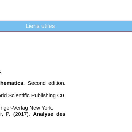
Liens utiles
s.
thematics
. Second edition.
rld Scientific Publishing C0.
ringer-Verlag New York.
er, P. (2017).
Analyse des