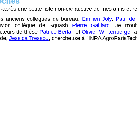
oches
-après une petite liste non-exhaustive de mes amis et re
es anciens collègues de bureau,
Emilien Joly
,
Paul de
 Mon collègue de Squash
Pierre Gaillard
. Je n'ou
recteurs de thèse
Patrice Bertail
et
Olivier Wintenberger
a
ude,
Jessica Tressou
, chercheuse à l'INRA AgroParisTec