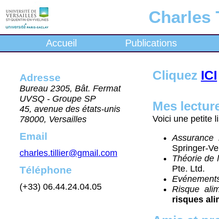
Charles T
Accueil
Publications
Cliquez
ICI
Adresse
Bureau 2305, Bât. Fermat
UVSQ - Groupe SP
Mes lectur
45, avenue des états-unis
Voici une petite 
78000, Versailles
Email
Assurance 
Springer-Ver
charles.tillier@gmail.com
Théorie de 
Pte. Ltd.
Téléphone
Evénements
(+33) 06.44.24.04.05
Risque alim
risques ali