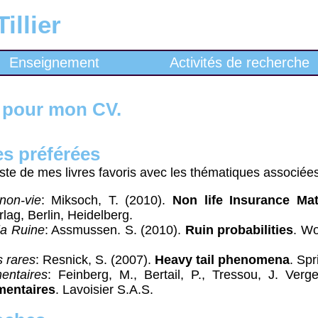
illier
Enseignement
Activités de recherche
pour mon CV.
es préférées
liste de mes livres favoris avec les thématiques associée
non-vie
: Miksoch, T. (2010).
Non life Insurance Ma
lag, Berlin, Heidelberg.
la Ruine
: Assmussen. S. (2010).
Ruin probabilities
. Wo
 rares
: Resnick, S. (2007).
Heavy tail phenomena
. Sp
entaires
: Feinberg, M., Bertail, P., Tressou, J. Verg
mentaires
. Lavoisier S.A.S.